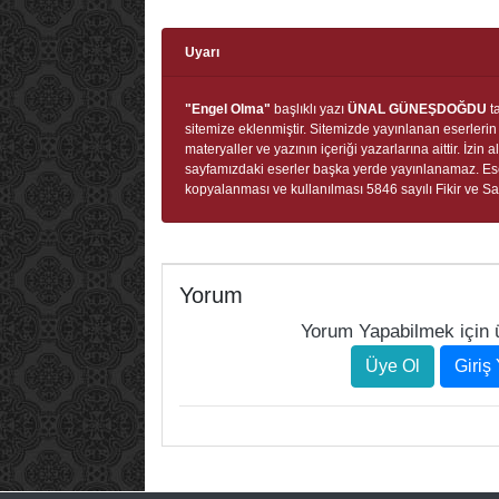
Uyarı
"Engel Olma"
başlıklı yazı
ÜNAL GÜNEŞDOĞDU
t
sitemize eklenmiştir. Sitemizde yayınlanan eserlerin
materyaller ve yazının içeriği yazarlarına aittir. İzin
sayfamızdaki eserler başka yerde yayınlanamaz. Ese
kopyalanması ve kullanılması 5846 sayılı Fikir ve Sa
Yorum
Yorum Yapabilmek için 
Üye Ol
Giriş