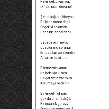
Neler çekip yaşıyor,
Ortak mısın derdine?
Şimdi sağlam bireysin,
Belki az sonra değil,
Engelliyi anlamak,
Sana hiç engel değil.
Sadece acımakla,
Çözülür mü sorunu?
Empati kur sen kendin,
Anlarsın belki onu.
Bilemezsin yarını,
Ne bekliyor ki seni,
Bir garantin var mı ki,
Korumaya bedeni?
Bir engelin olması,
Çok da önemli değil,
Bir insanlık görevi,
Önce sev, sonra sevil.