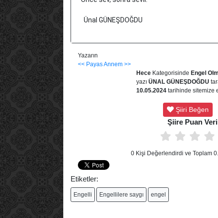
Ünal GÜNEŞDOĞDU
Yazarın
<< Payas
Annem >>
Hece
Kategorisinde
Engel Ol
yazı
ÜNAL GÜNEŞDOĞDU
tar
10.05.2024
tarihinde sitemize e
Şiiri Beğen
Şiire Puan Ver
0 Kişi Değerlendirdi ve Toplam 0
Etiketler:
Engelli
Engellilere saygı
engel